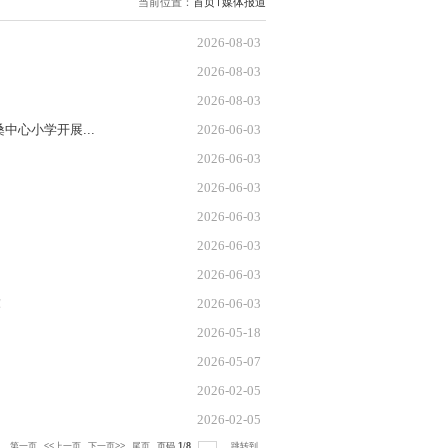
京这场罕见病夏令营，照亮低磷患儿成长路
这场罕见病夏令营，照亮低磷患儿成长路
为罕见病儿童点亮微光
层——南医大儿科学院研究生支部与盱眙县古桑中心小学
”面礼｜这个六一，南医把健康送到汶川孩子身边